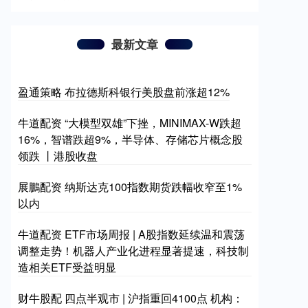
最新文章
盈通策略 布拉德斯科银行美股盘前涨超12%
牛道配资 “大模型双雄”下挫，MINIMAX-W跌超
16%，智谱跌超9%，半导体、存储芯片概念股
领跌 丨港股收盘
展鵬配资 纳斯达克100指数期货跌幅收窄至1%
以内
牛道配资 ETF市场周报 | A股指数延续温和震荡
调整走势！机器人产业化进程显著提速，科技制
造相关ETF受益明显
财牛股配 四点半观市 | 沪指重回4100点 机构：