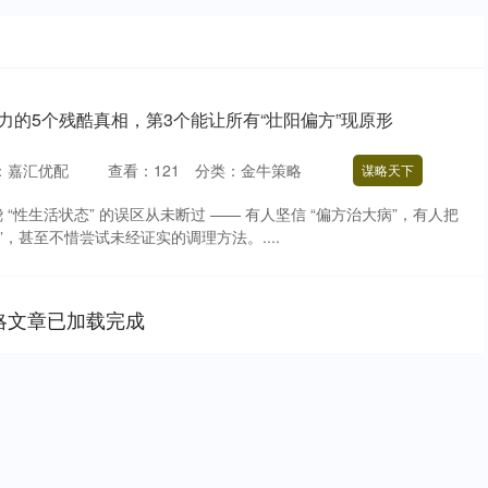
力的5个残酷真相，第3个能让所有“壮阳偏方”现原形
：嘉汇优配
查看：
121
分类：
金牛策略
谋略天下
“性生活状态” 的误区从未断过 —— 有人坚信 “偏方治大病”，有人把
陷”，甚至不惜尝试未经证实的调理方法。....
略文章已加载完成