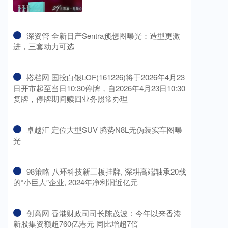
​深资管 全新日产Sentra预想图曝光：造型更激
进，三套动力可选
​搭档网 国投白银LOF(161226)将于2026年4月23
日开市起至当日10:30停牌，自2026年4月23日10:30
复牌，停牌期间赎回业务照常办理
​卓越汇 定位大型SUV 腾势N8L无伪装实车图曝
光
​98策略 八环科技新三板挂牌, 深耕高端轴承20载
的“小巨人”企业, 2024年净利润近亿元
​创高网 香港财政司司长陈茂波：今年以来香港
新股集资额超760亿港元 同比增超7倍